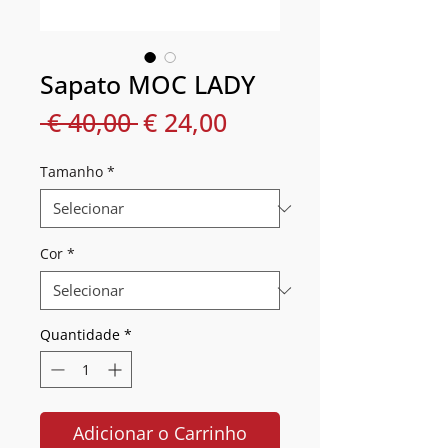
Sapato MOC LADY
Preço
Preço
 € 40,00 
€ 24,00
normal
promocional
Tamanho
*
Cor
*
Quantidade
*
Adicionar o Carrinho