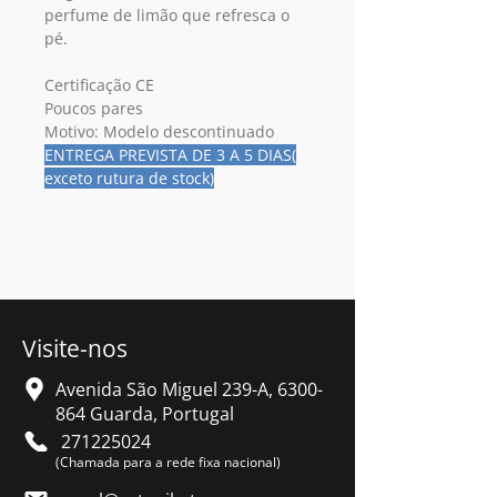
perfume de limão que refresca o
pé.
Certificação CE
Poucos pares
Motivo: Modelo descontinuado
ENTREGA PREVISTA DE 3 A 5 DIAS(
exceto rutura de stock)
Visite-nos
Avenida São Miguel 239-A,
6300-
864
Guarda, Portugal
271225024
(Chamada para a rede fixa nacional)