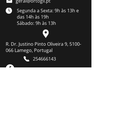
geral@ortogil.pt
Segunda a Sexta: 9h às 13h e
das 14h às 19h
Sábado: 9h às 13h
R. Dr. Justino Pinto Oliveira 9, 5100-
066 Lamego, Portugal
254666143
Resolução de litígios
Termos & Condições