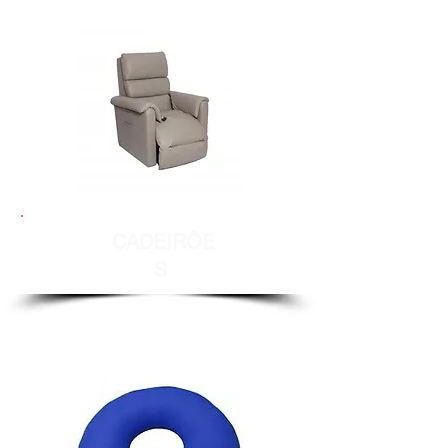
CADEIRÕE
S