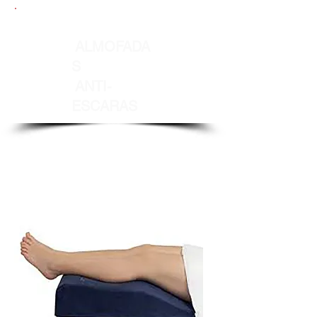
ALMOFADA
S
ANTI-
ESCARAS