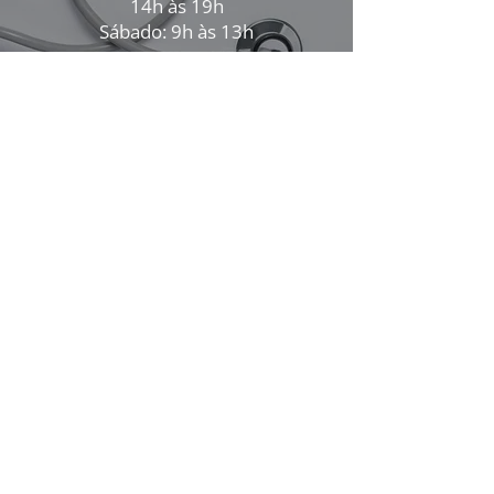
14h às 19h
Sábado: 9h às 13h
Visite-nos
Avenida São Miguel 239-A,
6300-
864
Guarda, Portugal
271225024
(Chamada para a rede fixa nacional)
geral@ortogil.pt
Segunda a Sexta: 9h às 13h e
das 14h às 19h
Sábado: 9h às 13h
R. Dr. Justino Pinto Oliveira 9, 5100-