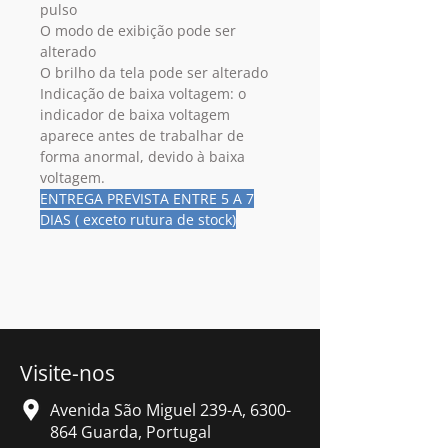
pulso
O modo de exibição pode ser
alterado
O brilho da tela pode ser alterado
Indicação de baixa voltagem: o
indicador de baixa voltagem
aparece antes de trabalhar de
forma anormal, devido à baixa
voltagem.
ENTREGA PREVISTA ENTRE 5 A 7
DIAS ( exceto rutura de stock)
Visite-nos
Avenida São Miguel 239-A,
6300-
864
Guarda, Portugal