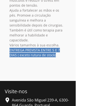
músculos e reduzir o stress em
pontos de tensão.
Ajuda a fortalecer as mãos e os
pés. Promove a circulação
sanguínea e melhora a
sensibilidade depois de cirurgias.
Também é útil como terapia para
melhorar a habilidade e
capacidade.
Vários tamanhos à sua escolha.
ENTREGA PREVISTA ENTRE 5 E 7
DIAS ( exceto rutura de stock)
Visite-nos
Avenida São Miguel 239-A,
6300-
864
Guarda, Portugal