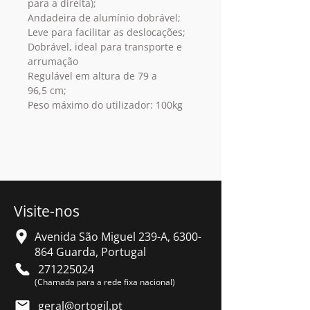
para a direita);
Andadeira de alumínio dobrável;
Leve para facilitar as deslocações;
Dobrável, ideal para transporte e
arrumação
Regulável em altura de 79 a
96,5 cm;
Peso máximo do utilizador: 100kg
Visite-nos
Avenida São Miguel 239-A,
6300-
864
Guarda, Portugal
271225024
(Chamada para a rede fixa nacional)
geral@ortogil.pt