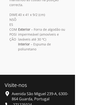
correcta.
DIME
40 x 41 x 9/2 (cm)
NSÕ
ES
COM
Exterior
– Forra de algodão ou
POSI
impermeável (amovíveis e
ÇÃO
laváveis até 30 ºC)
Interior
– Espuma de
poliuretano
Visite-nos
Avenida São Miguel 239-A,
6300-
864
Guarda, Portugal
271225024