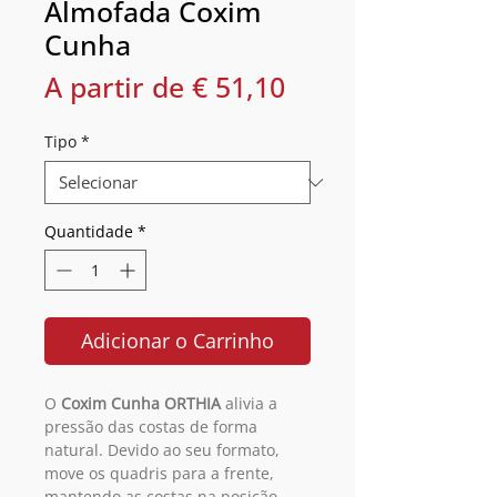
Almofada Coxim
Cunha
Preço
A partir de
€ 51,10
promocional
Tipo
*
Quantidade
*
Adicionar o Carrinho
O
Coxim Cunha
ORTHIA
alivia a
pressão das costas de forma
natural. Devido ao seu formato,
move os quadris para a frente,
mantendo as costas na posição