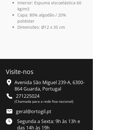
Interior: Espuma viscoelástica 60
kg/m3
Capa: 80% algodão / 20%
poliéster
Dimensões: Ø12 x 35 cm
Visite-nos
Avenida São Miguel 239-A,
6300-
864
Guarda, Portugal
271225024
(Chamada para a rede fixa nacional)
geral@ortogil.pt
Segunda a Sexta: 9h às 13h e
das 14h às 19h