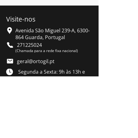
Visite-nos
Avenida São Miguel 239-A,
6300-
864
Guarda, Portugal
271225024
(Chamada para a rede fixa nacional)
geral@ortogil.pt
Segunda a Sexta: 9h às 13h e
das 14h às 19h
Sábado: 9h às 13h
R. Dr. Justino Pinto Oliveira 9, 5100-
066 Lamego, Portugal
254666143