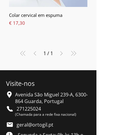
Colar cervical em espuma
Preço
€ 17,30
1
/
1
Visite-nos
Avenida São Miguel 239-A,
6300-
864
Guarda, Portugal
271225024
(Chamada para a rede fixa nacional)
geral@ortogil.pt