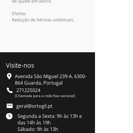
de ajuste em velcro.
Efeitos:
Redução de hérnias umbilicais.
Visite-nos
Avenida São Miguel 239-A,
6300-
864
Guarda, Portugal
271225024
(Chamada para a rede fixa nacional)
geral@ortogil.pt
Segunda a Sexta: 9h às 13h e
das 14h às 19h
Sábado: 9h às 13h