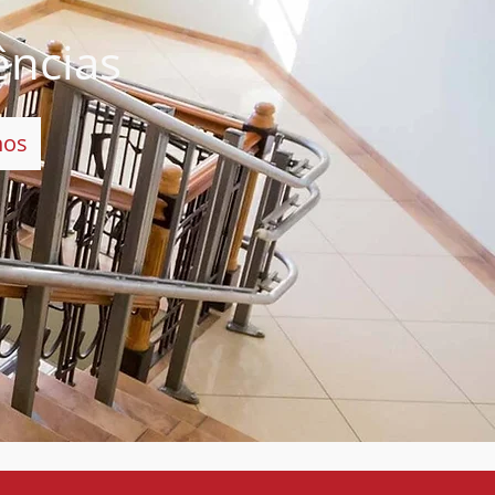
ências
nos