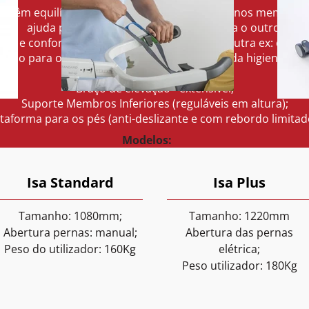
que têm equilíbrio de tronco e tónus muscular nos membros
ajuda para se transferir de um lado para o outro.
a e conforto de 1 superfície sentada para outra ex: cama p
smo para o mudança de fralda e realização da higiene ínti
Barra de apoio - 2 pontos.
Braço de elevação - extensível;
Suporte Membros Inferiores (reguláveis em altura);
taforma para os pés (anti-deslizante e com rebordo limitad
Modelos:
Isa Standard
Isa Plus
Tamanho: 1080mm;
Tamanho: 1220mm
Abertura pernas: manual;
Abertura das pernas
Peso do utilizador: 160Kg
elétrica;
Peso utilizador: 180Kg