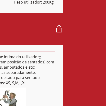
Peso utilizador: 200Kg
ene íntima do utilizador;;
ferem posição de sentados) com
s, amputados e etc;
rnas separadamente;
: deitado para sentado
s: XS, S,M,L,XL