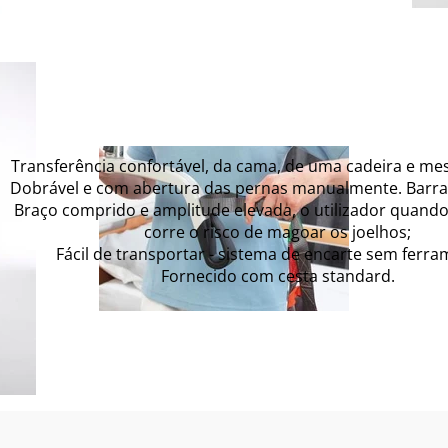
Transferência confortável, da cama, de uma cadeira e m
Dobrável e com abertura das pernas manualmente. Barra
Braço comprido e amplitude elevada, o utilizador quand
corre o risco de magoar os joelhos;
Fácil de transportar - sistema de encarte sem ferra
Fornecido com cesta standard.