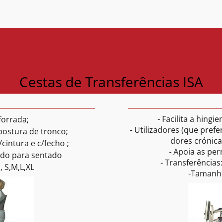
Cestas de Transferências ISA
- Facilita a hingi
 forrada;
- Utilizadores (que pre
postura de tronco;
dores crónica
cintura e c/fecho ;
- Apoia as pe
tado para sentado
- Transferências
 S,M,L,XL
-Tamanho