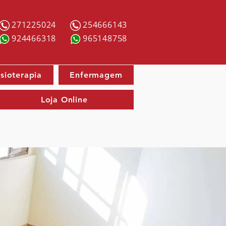
271225024
254666143
924466318
965148758
isioterapia
Enfermagem
Loja Online