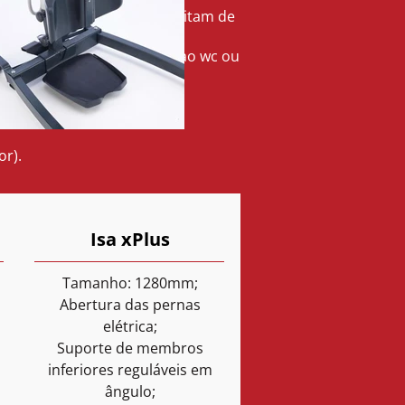
 inferiores, mas que necessitam de
ara cadeira de rodas, ida ao wc ou
ma.
or).
Isa xPlus
Tamanho: 1280mm;
Abertura das pernas
elétrica;
Suporte de membros
inferiores reguláveis em
ângulo;