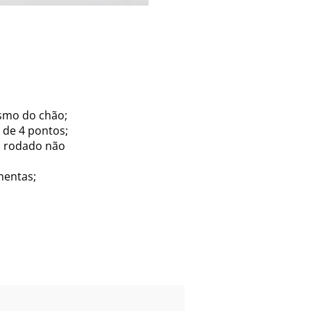
esmo do chão;
 de 4 pontos;
o rodado não
mentas;