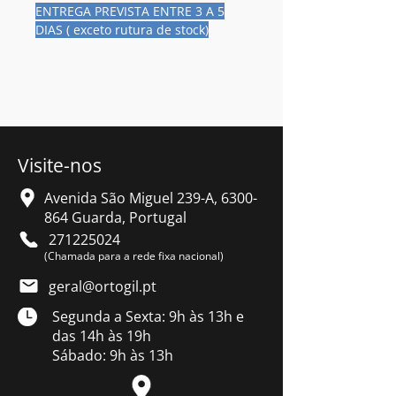
ENTREGA PREVISTA ENTRE 3 A 5
DIAS ( exceto rutura de stock)
Visite-nos
Avenida São Miguel 239-A,
6300-
864
Guarda, Portugal
271225024
(Chamada para a rede fixa nacional)
geral@ortogil.pt
Segunda a Sexta: 9h às 13h e
das 14h às 19h
Sábado: 9h às 13h