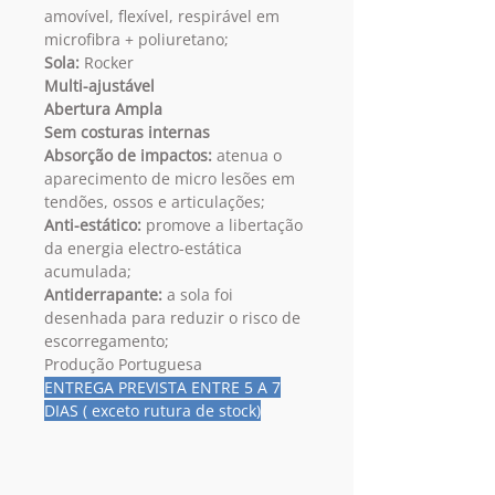
amovível, flexível, respirável em
microfibra + poliuretano;
Sola:
Rocker
Multi-ajustável
Abertura Ampla
Sem costuras internas
Absorção de impactos:
atenua o
aparecimento de micro lesões em
tendões, ossos e articulações;
Anti-estático:
promove a libertação
da energia electro-estática
acumulada;
Antiderrapante:
a sola foi
desenhada para reduzir o risco de
escorregamento;
Produção Portuguesa
ENTREGA PREVISTA ENTRE 5 A 7
DIAS ( exceto rutura de stock)