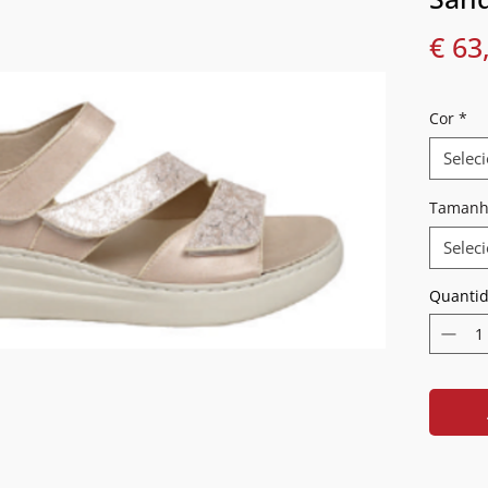
€ 63
Cor
*
Selec
Tamanh
Selec
Quanti