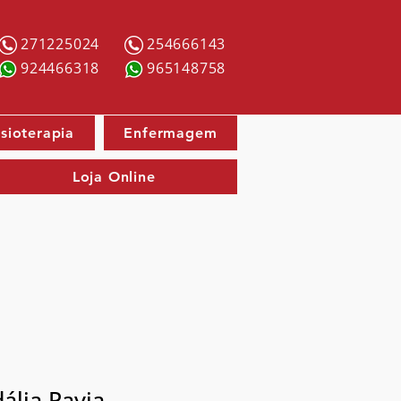
271225024
254666143
924466318
965148758
isioterapia
Enfermagem
Loja Online
ália Pavia