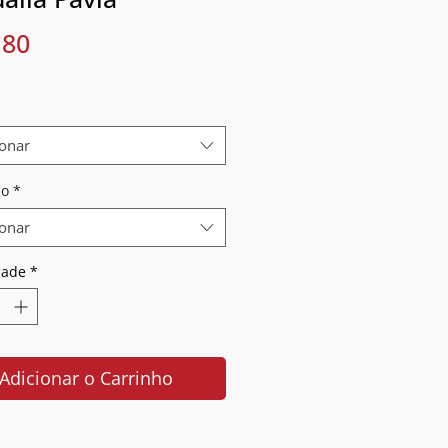
Preço
,80
ionar
o
*
ionar
dade
*
Adicionar o Carrinho