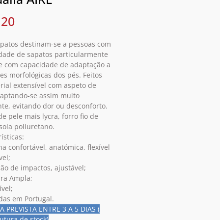
Preço
,20
apatos destinam-se a pessoas com
dade de sapatos particularmente
e com capacidade de adaptação a
es morfológicas dos pés. Feitos
rial extensível com aspeto de
daptando-se assim muito
nte, evitando dor ou desconforto.
e pele mais lycra, forro fio de
sola poliuretano.
ísticas:
ha confortável, anatómica, flexível
vel;
ão de impactos, ajustável;
ura Ampla;
ível;
das em Portugal.
 PREVISTA ENTRE 3 A 5 DIAS (
utura de stock)