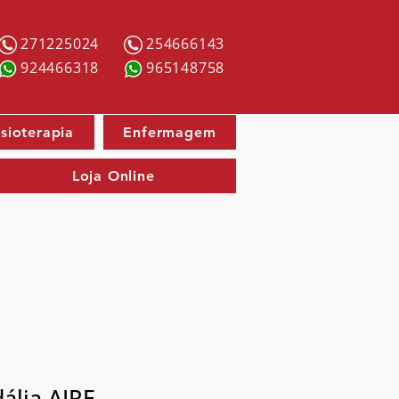
271225024
254666143
924466318
965148758
isioterapia
Enfermagem
Loja Online
ália AIRE