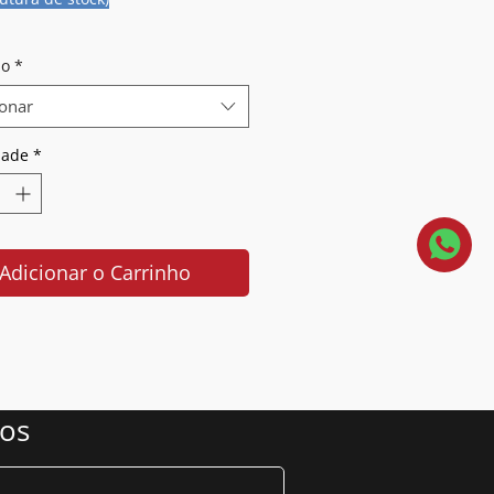
o
*
ionar
dade
*
Adicionar o Carrinho
nos