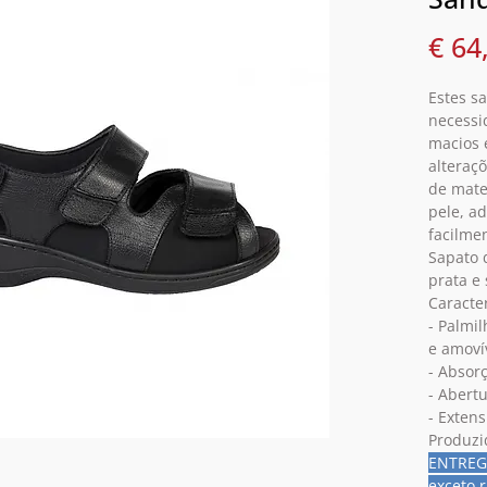
€ 64
Estes s
necessi
macios 
alteraçõ
de mate
pele, a
facilme
Sapato d
prata e 
Caracter
- Palmil
e amoví
- Absorç
- Abert
- Extens
Produzi
ENTREGA
exceto r