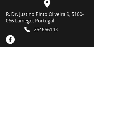
R. Dr. Justino Pinto Oliveira 9, 5100-
066 Lamego, Portugal
254666143
Resolução de litígios
Termos & Condições
Contacte-nos