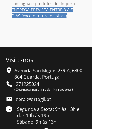
com água e produtos de limpeza
ENTREGA PREVISTA ENTRE 3 A 5
DIAS (exceto rutura de stock)
Visite-nos
Avenida São Miguel 239-A,
6300-
864
Guarda, Portugal
271225024
(Chamada para a rede fixa nacional)
geral@ortogil.pt
Segunda a Sexta: 9h às 13h e
das 14h às 19h
Sábado: 9h às 13h